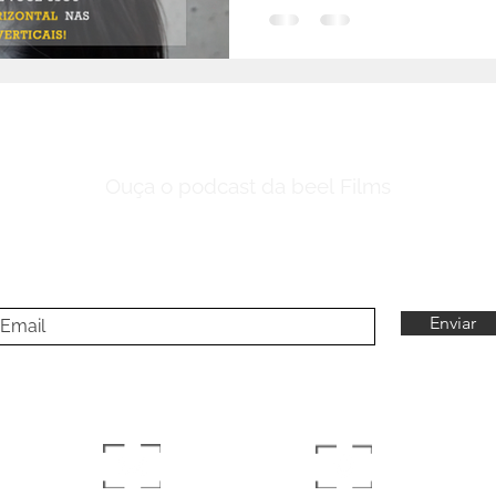
DID YOU HEAR THE BUZZ
Ouça o podcast da beel
Films
Assine nossa newsletter
Enviar