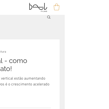
eitura
al - como
ato!
a vertical estão aumentando
os é o crescimento acelerado