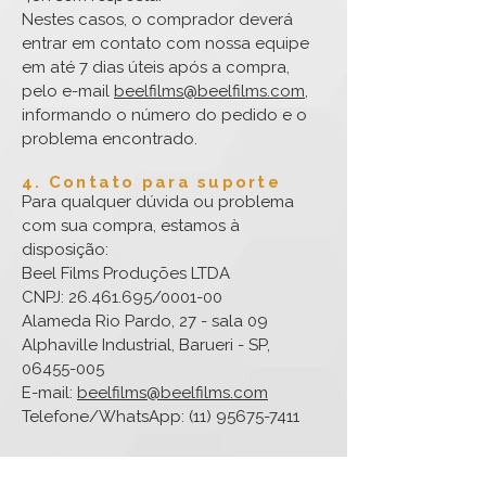
Nestes casos, o comprador deverá
entrar em contato com nossa equipe
em até 7 dias úteis após a compra,
pelo e-mail
beelfilms@beelfilms.com
,
informando o número do pedido e o
problema encontrado.
4. Contato para suporte
Para qualquer dúvida ou problema
com sua compra, estamos à
disposição:
Beel Films Produções LTDA
CNPJ: 26.461.695/0001-00
Alameda Rio Pardo, 27 - sala 09
Alphaville Industrial, Barueri - SP,
06455-005
E-mail:
beelfilms@beelfilms.com
Telefone/WhatsApp: (11) 95675-7411
Ao finalizar uma compra na plataforma