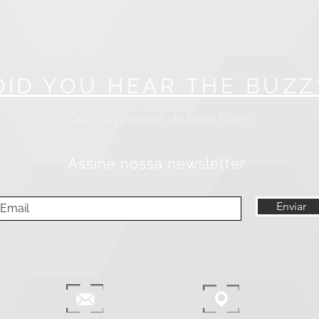
DID YOU HEAR THE BUZZ
Ouça o podcast da beel
Films
Assine nossa newsletter
Enviar