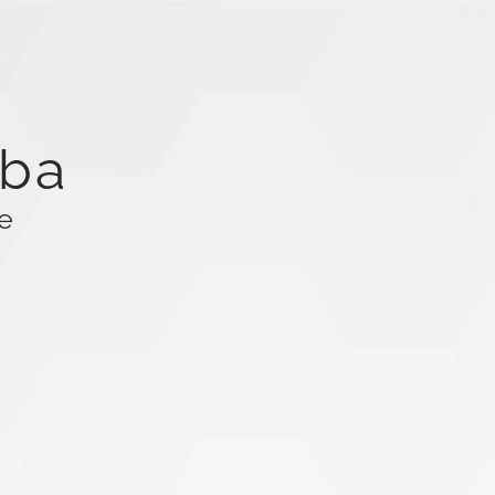
uba
e