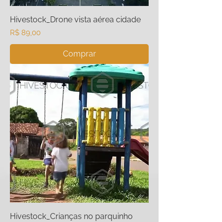
Hivestock_Drone vista aérea cidade
Preço
R$ 89,00
Comprar
Hivestock_Crianças no parquinho