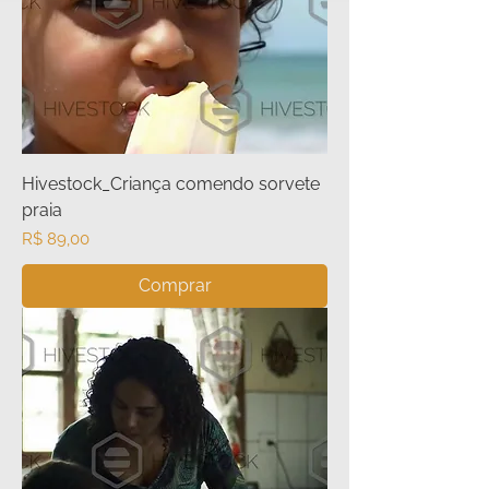
Hivestock_Criança comendo sorvete
praia
Preço
R$ 89,00
Comprar