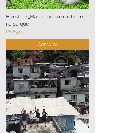
Hivestock_Mãe, criança e cachorro
no parque
Preço
R$ 89,00
Comprar