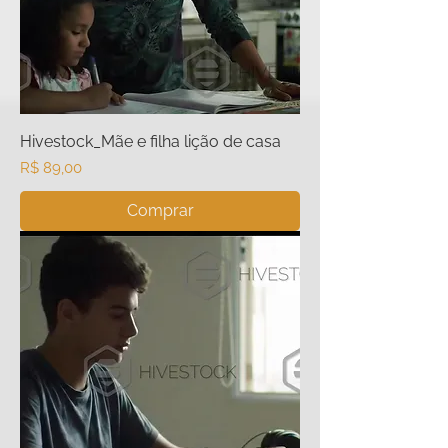
Hivestock_Mãe e filha lição de casa
Preço
R$ 89,00
Comprar