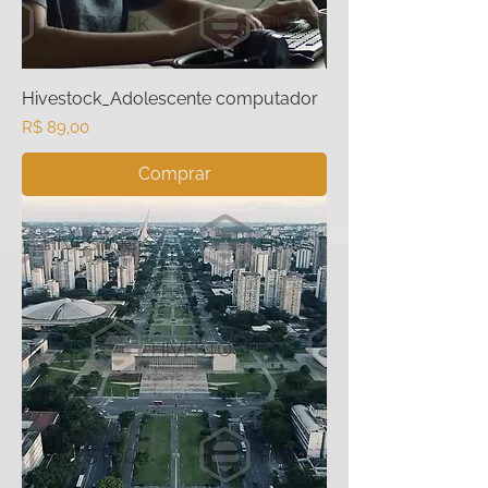
Hivestock_Adolescente computador
Preço
R$ 89,00
Comprar