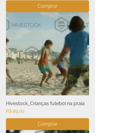
Comprar
Hivestock_Crianças futebol na praia
Preço
R$ 89,00
Comprar