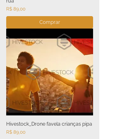
rua
Preço
R$ 89,00
Comprar
Hivestock_Drone favela crianças pipa
Preço
R$ 89,00