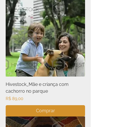
Hivestock_Mãe e criança com
cachorro no parque
Preço
R$ 89,00
Comprar