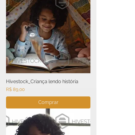
Hivestock_Criança lendo história
Preço
R$ 89,00
Comprar