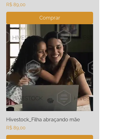
Preço
R$ 89,00
Comprar
Hivestock_Filha abraçando mãe
Preço
R$ 89,00