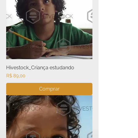
Hivestock_Criança estudando
Preço
R$ 89,00
Comprar