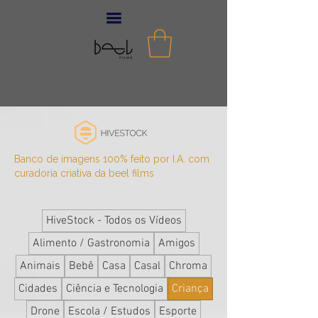
Banco de imagens 100% feito por I.A. com
curadoria criativa da beel films
HiveStock - Todos os Vídeos
Alimento / Gastronomia
Amigos
Animais
Bebê
Casa
Casal
Chroma
Cidades
Ciência e Tecnologia
Criança
Drone
Escola / Estudos
Esporte