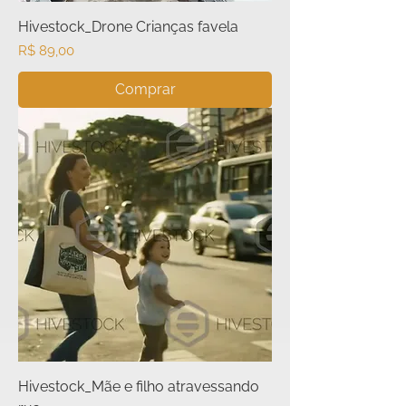
Hivestock_Drone Crianças favela
Preço
R$ 89,00
Comprar
Hivestock_Mãe e filho atravessando