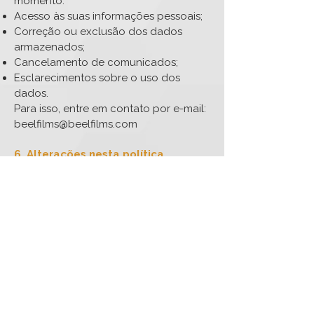
momento:
Acesso às suas informações pessoais;
Correção ou exclusão dos dados
armazenados;
Cancelamento de comunicados;
Esclarecimentos sobre o uso dos
dados.
Para isso, entre em contato por e-mail:
beelfilms@beelfilms.com
6. Alterações nesta política
A Beel Films reserva-se o direito de
atualizar esta Política de Privacidade a
qualquer momento. Mudanças
significativas serão comunicadas por
e-mail ou aviso no site.
Ao utilizar o HiveStock, você concorda
com esta Política de Privacidade.
< Voltar HideStock