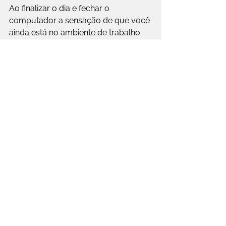
Ao finalizar o dia e fechar o 
computador a sensação de que você 
ainda está no ambiente de trabalho 
pode permanecer e essa sensação 
não é boa, acaba até sendo 
incômoda. Por isso ressignifique esse 
ambiente, acabe de trabalhar e faça 
algo que lhe de prazer, que te tire de 
casa, que faça você sentir o vento no 
rosto e um novo ambiente. Praticar 
uma caminhada, fazer algum 
esporte, exercício físico ou até 
mesmo meditar e relaxar. Isto fará 
com que seu foco mude, sua 
adrenalina cesse e você esteja pronto 
para descansar, afinal amanhã já será 
um outro dia.