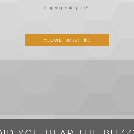
Imagem gerada por I.A.
Adicionar ao carrinho
m ou vídeo adquirido para fins comerciais e institucionais, incluin
DID YOU HEAR THE BUZZ