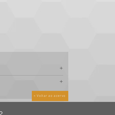
< Voltar ao acervo
do:
?