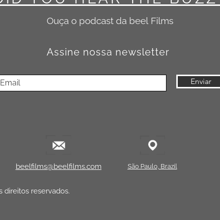
be, Vimeo etc.)
s (Ads)
Ouça o podcast da beel
Films
is online
ragem (folders, e-books, cartazes)
Assine nossa newsletter
 do conteúdo em:
echada ou cinema
Enviar
ngência nacional ou internacional em mídia tradicional
u redistribuição em larga escala
elões de eventos de grande porte
to para adquirir uma
Licença Estendida
, com uso liberado para m
beelfilms@beelfilms.com
São Paulo, Brazil
 direitos reservados.