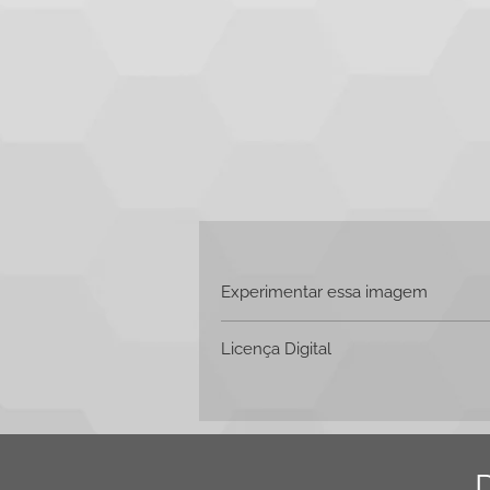
Experimentar essa imagem
Clique aqui e faça o
download
Licença Digital
📄
Licença Digital – HiveStock
Esta licença autoriza o uso da image
Redes sociais
Websites
Apresentações corporativas