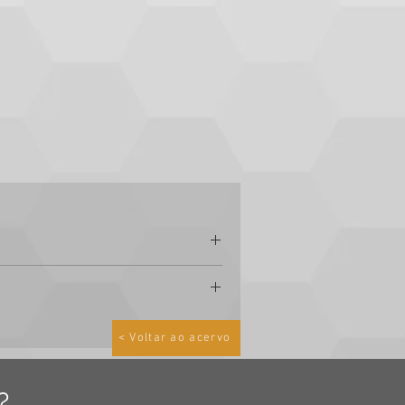
< Voltar ao acervo
do:
?