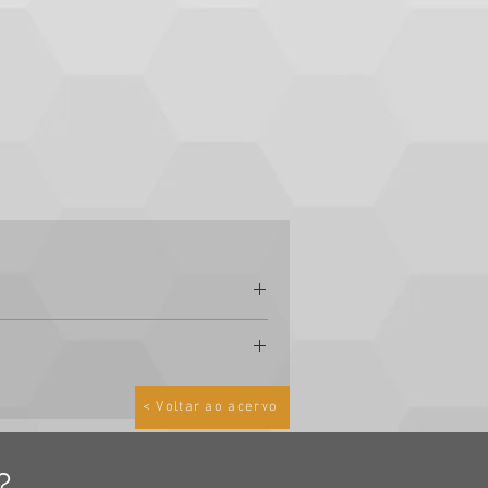
< Voltar ao acervo
do:
?