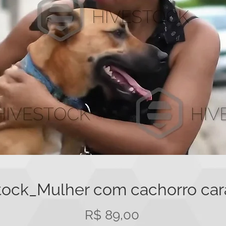
tock_Mulher com cachorro ca
Preço
R$ 89,00