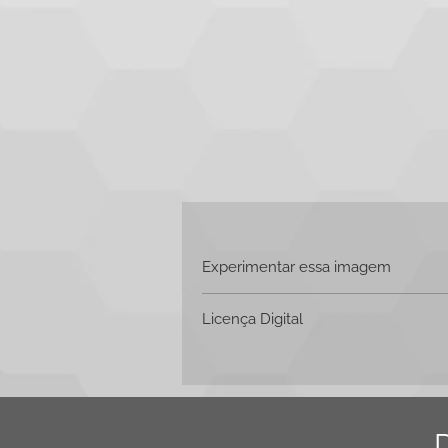
Experimentar essa imagem
Clique aqui e faça o
download
Licença Digital
📄
Licença Digital – HiveStock
Esta licença autoriza o uso da image
Redes sociais
Websites
Apresentações corporativas