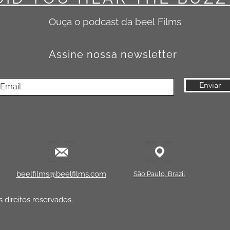
be, Vimeo etc.)
s (Ads)
Ouça o podcast da beel
Films
is online
ragem (folders, e-books, cartazes)
Assine nossa newsletter
 do conteúdo em:
echada ou cinema
Enviar
ngência nacional ou internacional em mídia tradicional
u redistribuição em larga escala
elões de eventos de grande porte
to para adquirir uma
Licença Estendida
, com uso liberado para m
beelfilms@beelfilms.com
São Paulo, Brazil
 direitos reservados.