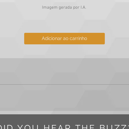
Imagem gerada por I.A.
Adicionar ao carrinho
m ou vídeo adquirido para fins comerciais e institucionais, incluin
DID YOU HEAR THE BUZZ