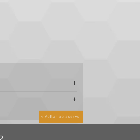
< Voltar ao acervo
do:
?