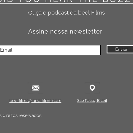
be, Vimeo etc.)
s (Ads)
Ouça o podcast da beel
Films
is online
ragem (folders, e-books, cartazes)
Assine nossa newsletter
 do conteúdo em:
echada ou cinema
Enviar
ngência nacional ou internacional em mídia tradicional
u redistribuição em larga escala
elões de eventos de grande porte
to para adquirir uma
Licença Estendida
, com uso liberado para m
beelfilms@beelfilms.com
São Paulo, Brazil
 direitos reservados.