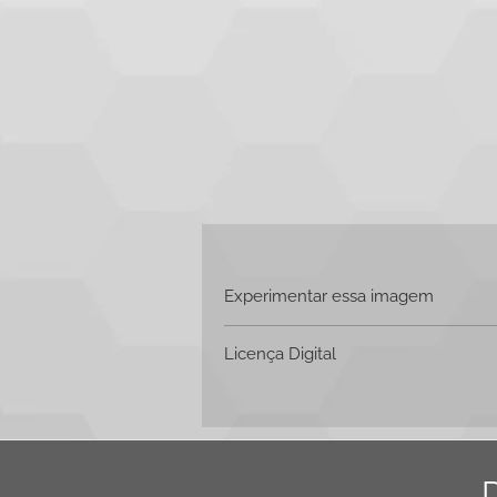
Experimentar essa imagem
Clique aqui e faça o
download
Licença Digital
📄
Licença Digital – HiveStock
Esta licença autoriza o uso da image
Redes sociais
Websites
Apresentações corporativas