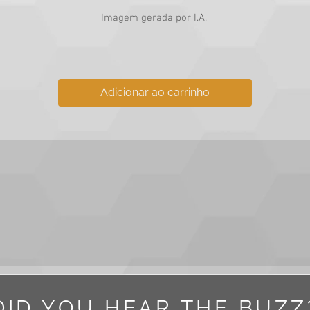
Imagem gerada por I.A.
Adicionar ao carrinho
m ou vídeo adquirido para fins comerciais e institucionais, incluin
DID YOU HEAR THE BUZZ