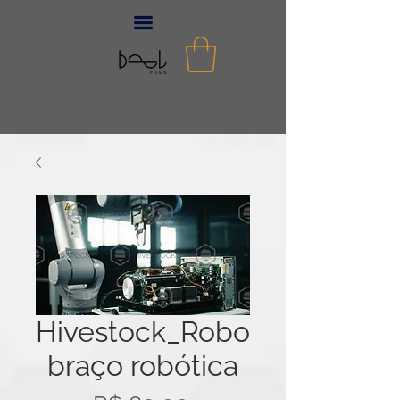
Hivestock_Robo
braço robótica