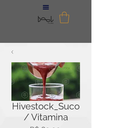
Hivestock_Suco
/ Vitamina