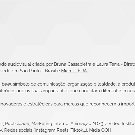
údo audiovisual
criada
por
Bruna Cassapietra
e
Laura Terra
- Diret
sede em São Paulo - Brasil e
Miami - EUA.
s
bee
), símbolo de
comunicação, organização e lealdade, a
produ
onteúdos audiovisuais impactantes que conectam diferentes marc
, inovadoras e estratégicas para marcas que reconhecem a impor
t, Publicidade, Marketing Interno,
Animação 2D/3D
, Vídeo Instit
V, Redes sociais (Instagram Reels, Tiktok...), Mídia OOH